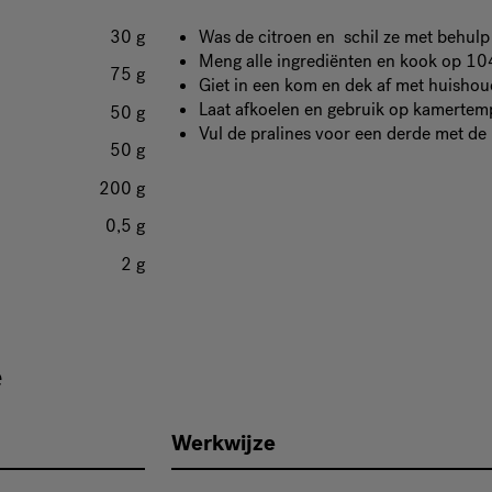
30 g
Was de citroen en schil ze met behulp
Meng alle ingrediënten en kook op 10
75 g
Giet in een kom en dek af met huishoud
Laat afkoelen en gebruik op kamertem
50 g
Vul de pralines voor een derde met de k
50 g
200 g
0,5 g
2 g
e
Werkwijze