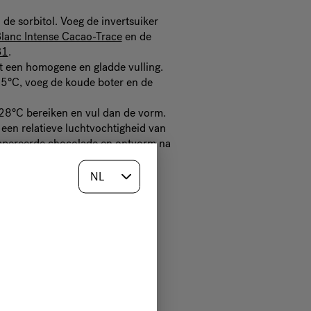
de sorbitol. Voeg de invertsuiker
Blanc Intense Cacao-Trace
en de
B1
.
t een homogene en gladde vulling.
35°C, voeg de koude boter en de
28°C bereiken en vul dan de vorm.
 een relatieve luchtvochtigheid van
empereerde chocolade en ontvorm na