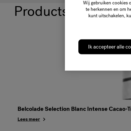
Wij gebruiken cookies 
Products used in th
te herkennen en om het
kunt uitschakelen, ku
Ik accepteer alle c
Belcolade Selection Blanc Intense Cacao-T
Lees meer