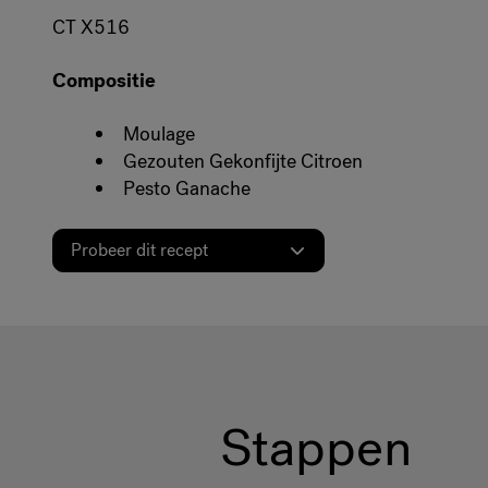
CT X516
Compositie
Moulage
Gezouten Gekonfijte Citroen
Pesto Ganache
Probeer dit recept
Stappen