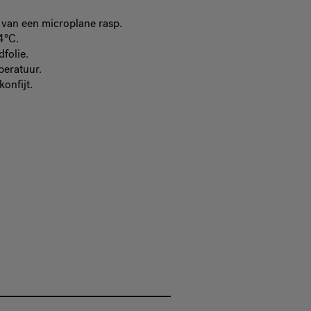
 van een microplane rasp.
4°C.
folie.
peratuur.
onfijt.