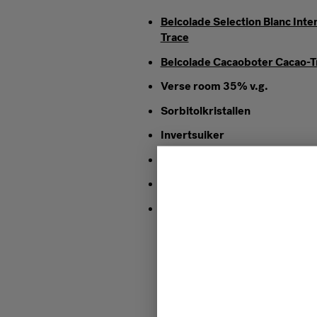
Belcolade Selection Blanc Inte
Trace
Belcolade Cacaoboter Cacao-T
Verse room 35% v.g.
Sorbitolkristallen
Invertsuiker
Glucose
Boter
Verse pesto