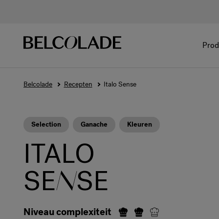
Prod
Belcolade
Recepten
Italo Sense
Selection
Ganache
Kleuren
ITALO
SE
N
SE
Niveau complexiteit