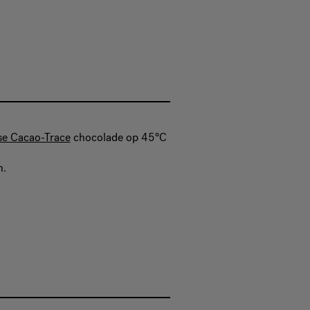
nse Cacao-Trace
chocolade op 45°C
n.