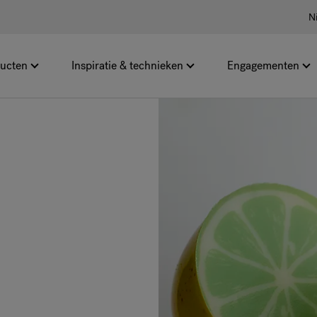
N
ucten
Inspiratie & technieken
Engagementen