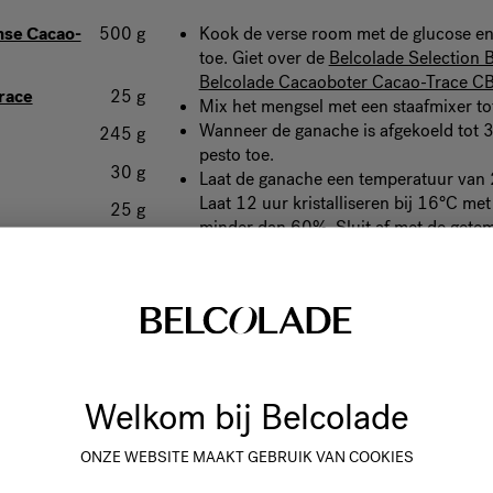
nse Cacao-
500 g
Kook de verse room met de glucose en 
toe. Giet over de
Belcolade Selection 
Belcolade Cacaoboter Cacao-Trace C
race
25 g
Mix het mengsel met een staafmixer to
Wanneer de ganache is afgekoeld tot 
245 g
pesto toe.
30 g
Laat de ganache een temperatuur van 
Laat 12 uur kristalliseren bij 16°C met
25 g
minder dan 60%. Sluit af met de get
30 g
het kristalliseren.
45 g
100 g
Welkom bij Belcolade
ONZE WEBSITE MAAKT GEBRUIK VAN COOKIES