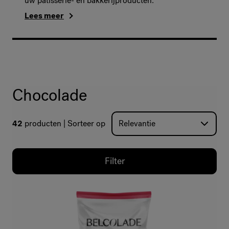
uw patisserie- en bakkerijproducten.
Lees meer
Chocolade
42
producten
Sorteer op
Filter