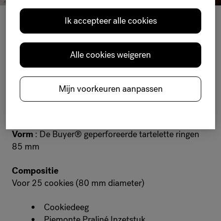
Ik accepteer alle cookies
Chocolade zoetwaren
PIÉ
M
ONT
Alle cookies weigeren
CO
O
KIES
Mijn voorkeuren aanpassen
Niveau complexiteit
Vorm
: De Buyer® geperforeerde tartelette ringen
85 mm
Compositie
Voor 25 cookies (80 mm diameter)
Cookiedeeg
Piemonte Praliné Inzetstuk