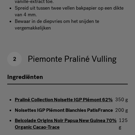
vanille-extract toe.
Spreid uit tussen twee vellen bakpapier op een dikte
van 4 mm.
Bewaar in de diepvries om het snijden te
vergemakkelijken
Piemonte Praliné Vulling
2
Ingrediënten
Praliné Collection Noisette IGP Piémont 62%
350 g
Noisettes IGP Piémont Blanchies PatisFrance
200 g
Belcolade Origins Noir Papua New Guinea 70%
125
Organic Cacao-Trace
g