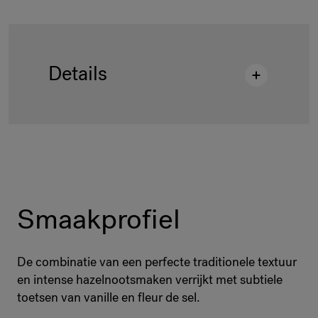
Details
Beschrijving
:
PF Praliné nois. IGP Piémont
62% BUC 5K
Houdbaarheid
:
365 Days
Productcode
:
4016435
Pallettisering
:
108 Bucket / 540 kg
Smaakprofiel
Verpakking
:
Bucket 5 kg
EAN-code
:
3660407046321
De combinatie van een perfecte traditionele textuur
en intense hazelnootsmaken verrijkt met subtiele
toetsen van vanille en fleur de sel.