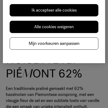
Ik accepteer alle cookies
Traditionele pralinés
Klaar voor gebruik
Hazelnoot
Intens
Emmer
Alle cookies weigeren
PRALI
N
É
COLLE
C
TION
Mijn voorkeuren aanpassen
NOISETTE IGP
PIÉ
M
ONT 62%
Een traditionele praliné gemaakt met 62%
hazelnoten van Piemontese oorsprong, met een
vleugje fleur de sel en een subtiele toets van vanille
die een smaak van unieke intensiteit onthult.