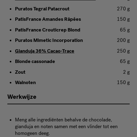
Puratos Tegral Patacrout
270 g
PatisFrance Amandes Râpées
150 g
PatisFrance Crouticrep Blond
65 g
Puratos Mimetic Incorporation
200 g
Gianduja 36% Cacao-Trace
250 g
Blonde cassonade
65 g
Zout
2 g
Walnoten
150 g
Werkwijze
Meng alle ingrediënten behalve de chocolade,
gianduja en noten samen met een vlinder tot een
homogeen deeg.