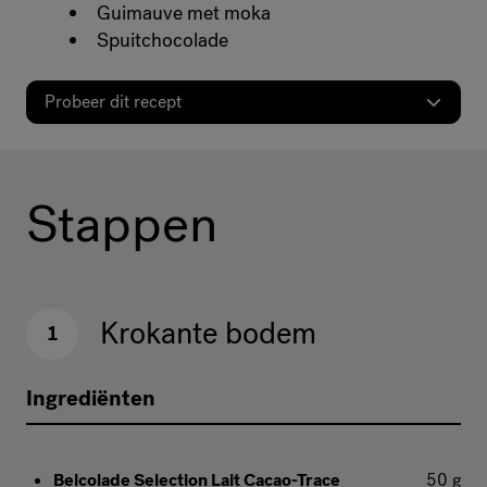
Guimauve met moka
Spuitchocolade
Probeer dit recept
Stappen
Krokante bodem
1
Ingrediënten
Belcolade Selection Lait Cacao-Trace
50 g