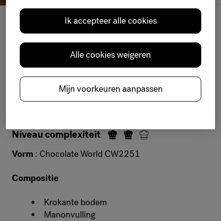
Ik accepteer alle cookies
Gevulde praline
Individuele portie
Gevormde pralines
Alle cookies weigeren
THE MEL
O
Mijn voorkeuren aanpassen
M
AN
O
N
Niveau complexiteit
Vorm
: Chocolate World CW2251
Compositie
Krokante bodem
Manonvulling