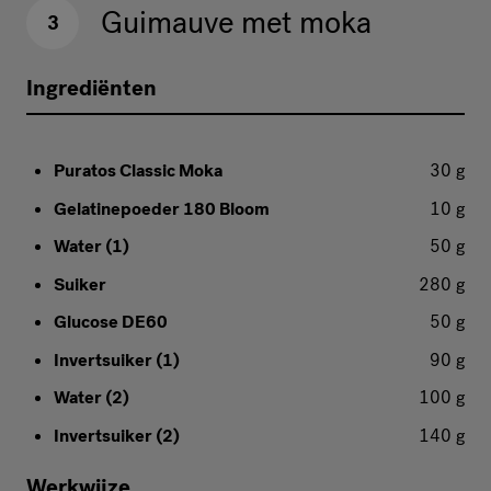
Guimauve met moka
3
Ingrediënten
Puratos Classic Moka
30 g
Gelatinepoeder 180 Bloom
10 g
Water (1)
50 g
Suiker
280 g
Glucose DE60
50 g
Invertsuiker (1)
90 g
Water (2)
100 g
Invertsuiker (2)
140 g
Werkwijze