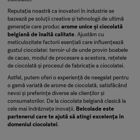
Reputația noastră ca inovatori în industrie se
bazează pe soluții creative și tehnologii de ultimă
generație care produc
arome unice și ciocolată
belgiană de înaltă calitate
. Ajustăm cu
meticulozitate factorii esențiali care influențează
gustul ciocolatei: terroir-ul de unde provin boabele
de cacao, modul de procesare a acestora, rețetele
de ciocolată și procesul de fabricație a ciocolatei.
Astfel, putem oferi o experiență de neegalat pentru
o gamă variată de arome de ciocolată, satisfăcând
nevoi și preferințe diverse ale clienților și
consumatorilor. De la ciocolata belgiană clasică la
cele mai îndrăznețe inovații,
Belcolade este
partenerul care te ajută să atingi excelența în
domeniul ciocolatei
.