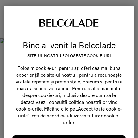
Togg
navi
Noutăți
Bine ai venit la Belcolade
O CĂLĂTO
R
IE A
SITE-UL NOSTRU FOLOSEȘTE COOKIE-URI
Folosim cookie-uri pentru ați oferi cea mai bună
IN
O
VAȚIEI ȘI A
experiență pe site-ul nostru , pentru a recunoaște
vizitele repetate și preferințele, precum și pentru a
EXPERIE
N
ȚEI ÎN
măsura și analiza traficul. Pentru a afla mai multe
despre cookie-uri, inclusiv despre cum să le
dezactivaezi, consultă politica noastră privind
G
U
ST CU
cookie-urile. Făcând clic pe „Accept toate cookie-
urile”, ești de acord cu utilizarea tuturor cookie-
BELC
O
LADE
urilor.