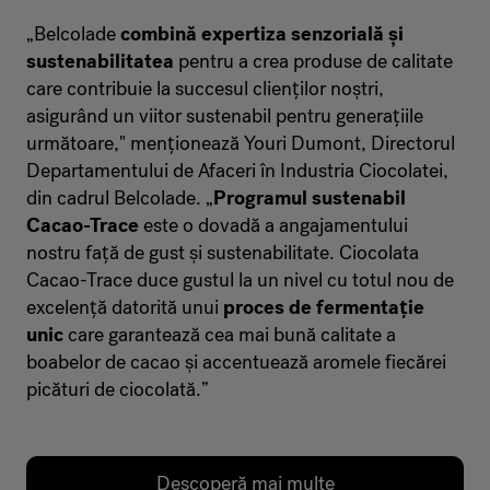
„Belcolade
combină expertiza senzorială și
sustenabilitatea
pentru a crea produse de calitate
care contribuie la succesul clienților noștri,
asigurând un viitor sustenabil pentru generațiile
următoare," menționează Youri Dumont, Directorul
Departamentului de Afaceri în Industria Ciocolatei,
din cadrul Belcolade. „
Programul sustenabil
Cacao-Trace
este o dovadă a angajamentului
nostru față de gust și sustenabilitate. Ciocolata
Cacao-Trace duce gustul la un nivel cu totul nou de
excelență datorită unui
proces de fermentație
unic
care garantează cea mai bună calitate a
boabelor de cacao și accentuează aromele fiecărei
picături de ciocolată.”
Descoperă mai multe