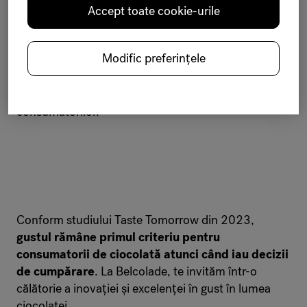
Belcolade are o gamă vastă de produse din ciocolată
Accept toate cookie-urile
realizate cu măiestrie pentru profesioniști, de
către profesioniști
. Aceste creații sunt rezultatul
Modific preferințele
unor eforturi comune, realizate
în parteneriate cu
ciocolatieri, patiseri și brutari
care sunt mereu la
curent cu cele mai recente tendințe în rândul
consumatorilor.
Conform studiului Taste Tomorrow din 2023,
gustul rămâne primul criteriu pentru
consumatorii de ciocolată atunci când iau decizii
de cumpărare
. La Belcolade, te invităm într-o
călătorie a inovației și excelenței în gust în lumea
ciocolatei.