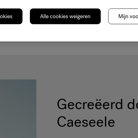
ookies
Alle cookies weigeren
Mijn vo
Gecreëerd d
Caeseele