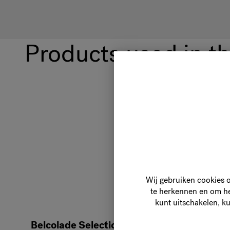
Products used in th
Wij gebruiken cookies 
te herkennen en om het
kunt uitschakelen, ku
Belcolade Selection Amber Cacao-Trace