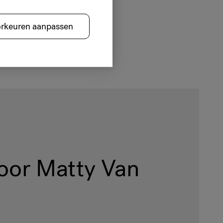
orkeuren aanpassen
oor Matty Van