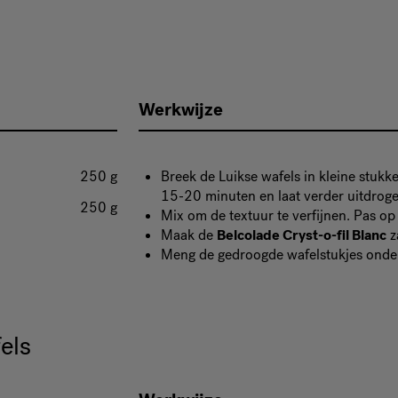
Werkwijze
250 g
Breek de Luikse wafels in kleine stu
15-20 minuten en laat verder uitdroge
250 g
Mix om de textuur te verfijnen. Pas o
Maak de
Belcolade Cryst-o-fil Blanc
z
Meng de gedroogde wafelstukjes onde
els