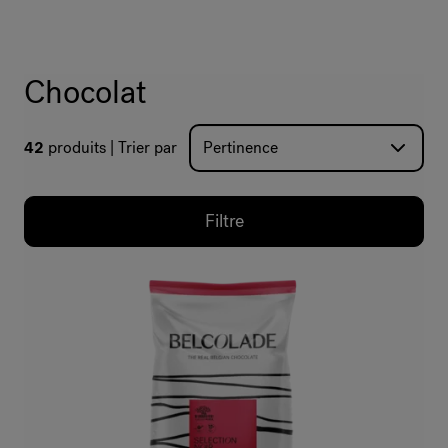
Chocolat
42
produits
Trier par
Filtre