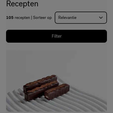
Recepten
105
recepten
Sorteer op
Filter