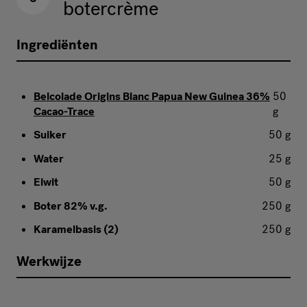
botercrème
Ingrediënten
Belcolade Origins Blanc Papua New Guinea 36%
50
Cacao-Trace
g
Suiker
50 g
Water
25 g
Eiwit
50 g
Boter 82% v.g.
250 g
Karamelbasis (2)
250 g
Werkwijze