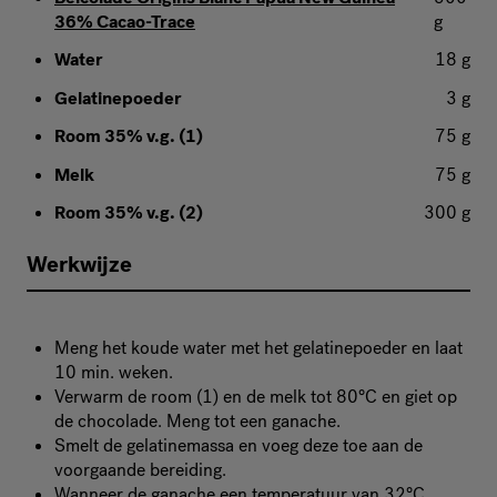
36% Cacao-Trace
g
Water
18 g
Gelatinepoeder
3 g
Room 35% v.g. (1)
75 g
Melk
75 g
Room 35% v.g. (2)
300 g
Werkwijze
Meng het koude water met het gelatinepoeder en laat
10 min. weken.
Verwarm de room (1) en de melk tot 80°C en giet op
de chocolade. Meng tot een ganache.
Smelt de gelatinemassa en voeg deze toe aan de
voorgaande bereiding.
Wanneer de ganache een temperatuur van 32°C