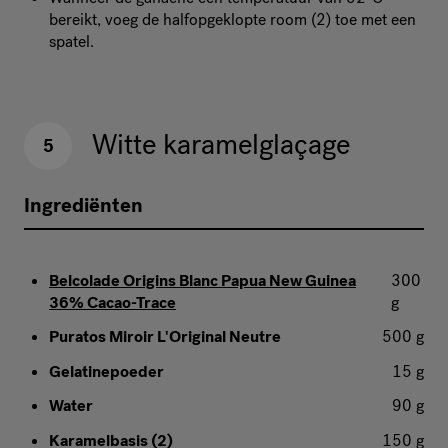
bereikt, voeg de halfopgeklopte room (2) toe met een
spatel.
Witte karamelglaçage
5
Ingrediënten
Belcolade Origins Blanc Papua New Guinea
300
36% Cacao-Trace
g
Puratos Miroir L'Original Neutre
500 g
Gelatinepoeder
15 g
Water
90 g
Karamelbasis (2)
150 g