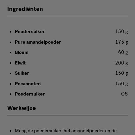
Ingrediënten
Peodersuiker
150 g
Pure amandelpoeder
175 g
Bloem
60 g
Eiwit
200 g
Suiker
150 g
Pecannoten
150 g
Poedersuiker
QS
Werkwijze
Meng de poedersuiker, het amandelpoeder en de