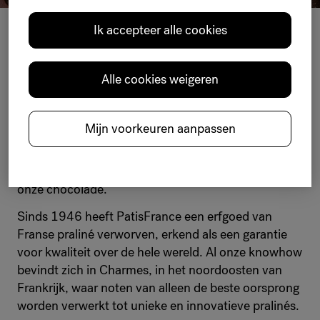
PRALI
N
ÉS
Ik accepteer alle cookies
Alle cookies weigeren
Bij Belcolade weten we dat pralinés een cruciaal
ingrediënt kunnen zijn in uw recepten. Om u de
beste selectie te bieden, hebben we PatisFrance
Mijn voorkeuren aanpassen
geselecteerd dat een gamma pralinéproducten
aanbiedt die voldoen aan dezelfde hoge normen op
het gebied van smaak, expertise en kwaliteit als
onze chocolade.
Sinds 1946 heeft PatisFrance een erfgoed van
Franse praliné verworven, erkend als een garantie
voor kwaliteit over de hele wereld. Al onze knowhow
bevindt zich in Charmes, in het noordoosten van
Frankrijk, waar noten van alleen de beste oorsprong
worden verwerkt tot unieke en innovatieve pralinés.