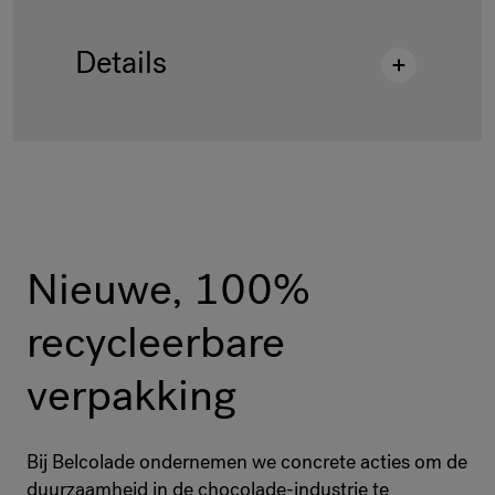
Details
Beschrijving
:
CT H411/J DROPS 15KG
BAG EP INT
Houdbaarheid
:
547 Days
Productcode
:
4018507
Pallettisering
:
40 Bag / 600 kg
Nieuwe, 100%
Verpakking
:
Bag 15 kg
recycleerbare
EAN-code
:
5414477067315
verpakking
Bij Belcolade ondernemen we concrete acties om de
duurzaamheid in de chocolade-industrie te