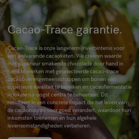
Cacao-Trace garantie.
Cacao-Trace is onze langetermijnverbintenis voor
een welvarende cacaoketen. We creëren waarde
met superieur smakende chocolade door hand in
hand te werken met geselecteerde cacao-trace
cacaoboerengemeenschappen om bonen van
superieure kwaliteit te bereiken en cacaofermentatie
in lokale na-oogst centra te beheersen. Dit
resulteert in een concrete impact die het leven van
de cacaoboeren voor goed verandert, waardoor hun
inkomsten toenemen en hun algehele
levensomstandigheden verbeteren.