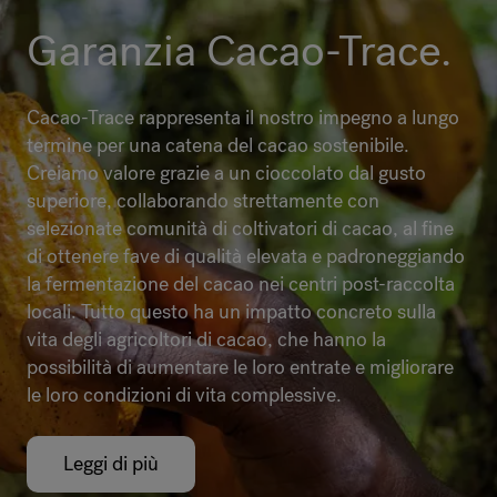
Garanzia Cacao-Trace.
Cacao-Trace rappresenta il nostro impegno a lungo
termine per una catena del cacao sostenibile.
Creiamo valore grazie a un cioccolato dal gusto
superiore, collaborando strettamente con
selezionate comunità di coltivatori di cacao, al fine
di ottenere fave di qualità elevata e padroneggiando
la fermentazione del cacao nei centri post-raccolta
locali. Tutto questo ha un impatto concreto sulla
vita degli agricoltori di cacao, che hanno la
possibilità di aumentare le loro entrate e migliorare
le loro condizioni di vita complessive.
Leggi di più