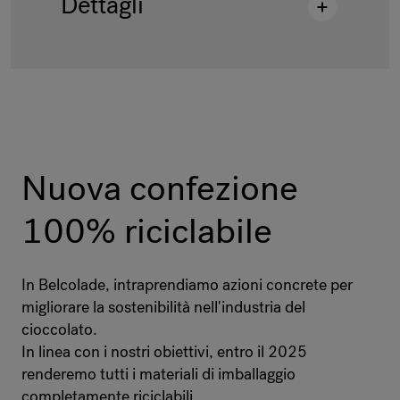
Dettagli
Descrizione
:
CT NCVIET DROPS 15KG
BAG EP INT
Shelf life
:
730 Days
Codice prodotto
:
4002976
pallettizzazione
:
µF600kg
Nuova confezione
imballaggio
:
Bag 15 kg
100% riciclabile
Codice EAN
:
5414477057736
In Belcolade, intraprendiamo azioni concrete per
migliorare la sostenibilità nell'industria del
cioccolato.
In linea con i nostri obiettivi, entro il 2025
renderemo tutti i materiali di imballaggio
completamente riciclabili.