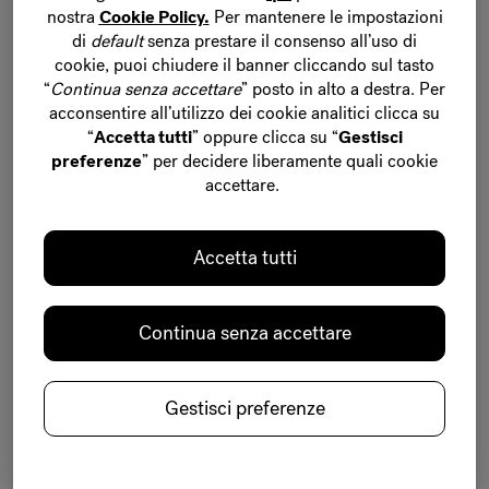
nostra
Cookie Policy
.
Per mantenere le impostazioni
di
default
senza prestare il consenso all’uso di
Cioccolato
Origins
Fondente
Intenso
cookie, puoi chiudere il banner cliccando
sul tasto
“
Continua senza accettare
” posto in alto a destra.
Per
Distintivo
Unico
acconsentire all’utilizzo dei cookie analitici clicca su
“
Accetta tutti
” oppure clicca su “
Gestisci
Programma sostenibile Cacao-Trace
preferenze
” per decidere liberamente quali cookie
BELC
O
LADE
accettare.
ORIGINS
Accetta tutti
NOIR VIET
N
AM
Continua senza accettare
73%
CACAO-TRA
C
E
Gestisci preferenze
I nostri esperti del gusto si sono imbattuti nel cacao