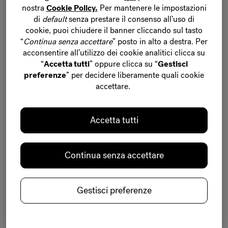
nostra
Cookie Policy
.
Per mantenere le impostazioni
BELC
O
LADE
di
default
senza prestare il consenso all’uso di
cookie, puoi chiudere il banner cliccando
sul tasto
CONTINUA A FAR
“
Continua senza accettare
” posto in alto a destra.
Per
acconsentire all’utilizzo dei cookie analitici clicca su
AVANZARE IL
“
Accetta tutti
” oppure clicca su “
Gestisci
preferenze
” per decidere liberamente quali cookie
accettare.
PIA
N
ETA GRAZIE
AI NUOVI
Accetta tutti
PACKA
G
ING
Continua senza accettare
Noi di Belcolade intraprendiamo azioni concrete per
migliorare la sostenibilità dell'industria del
Gestisci preferenze
cioccolato. In linea con il nostro obiettivo, ridurremo
la quantità di plastica monouso nelle nostre
operazioni e renderemo tutti i materiali di