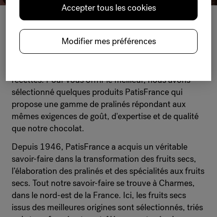
Accepter tous les cookies
PRALI
N
ÉS
Modifier mes préférences
Chez Belcolade, nous savons que les pralinés sont
des ingrédients indispensables à la réalisation de vos
recettes. Pour vous offrir le meilleur, nous avons
sélectionné quelques produits PatisFrance qui
propose une gamme de pralinés répondant aux
mêmes exigences de goût, d'expertise et de qualité
que notre chocolat.
Depuis 1946, PatisFrance a acquis un véritable
savoir-faire dans la transformation des fruits secs,
l’élaboration des pralinés et des spécialités aux fruits
secs. Tout notre savoir-faire se trouve à Charmes,
dans le nord-est de la France. Ici, les fruits secs
issus des meilleures origines sont sélectionnés, triés