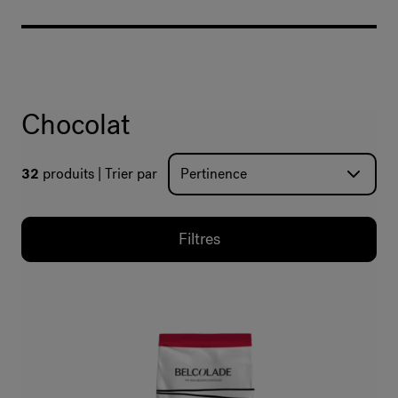
Chocolat
32
produits
Trier par
Filtres