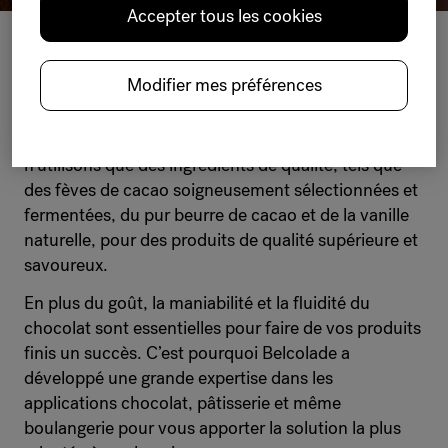
Accepter tous les cookies
CH
O
COLAT
Modifier mes préférences
Chez Belcolade, nous sommes experts en chocolat,
des plus classiques aux plus innovants. Nous
n’utilisons que des ingrédients de qualité, tels que
des fèves de cacao soigneusement sélectionnées et
fermentées, du pur beurre de cacao et de la vanille
naturelle, pour des produits de qualité supérieure et
savoureux.
En plus du goût, la maniabilité et la fluidité du
chocolat sont essentielles pour faire de vos produits
finis un succès. C’est pourquoi Belcolade a
développé une grande expertise dans les
applications chocolat, pâtisserie et même
boulangerie pour vous apporter la solution la plus