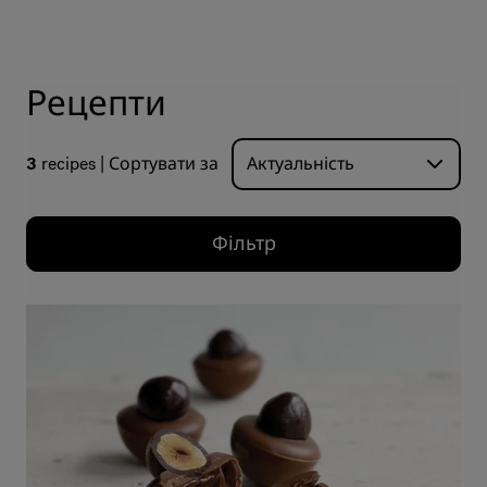
Рецепти
3
recipes
Сортувати за
Фільтр